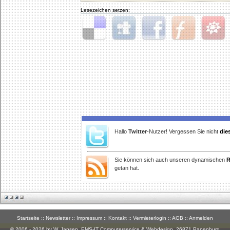
Lesezeichen setzen:
Delicious
Digg
Facebook
Furl
StudiVZ
Hallo
Twitter
-Nutzer! Vergessen Sie nicht
die
Sie können sich auch unseren dynamischen
R
getan hat.
Startseite
::
Newsletter
::
Impressum
::
Kontakt
::
Vermieterlogin
::
AGB
::
Anmelden
© 2006 - 2026 by W. Jansen,
EMS-IT Computerservice & Webdesign
, 26871 Papenburg