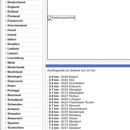
:: Deutschland
:: England
:: Estland
:: Finnland
:: Frankreich
:: Griechenland
:: Irland
:: Island
:: Italien
:: Kroatien
:: Lettland
:: Litauen
:: Luxemburg
:: Malta
:: Niederlande
Ausflugsziele im Umkreis von 10 km:
:: Nordirland
:: Norwegen
-
2.0 km
-
8180 Bülach
-
2.9 km
-
8181 Höri
:: Österreich
-
3.4 km
-
8182 Hochfelden
:: Polen
-
3.6 km
-
8424 Embrach
-
3.7 km
-
8154 Oberglatt
:: Portugal
-
3.7 km
-
8172 Niederglatt
:: Russland
-
3.8 km
-
8427 Rorbas
-
4.0 km
-
8426 Lufingen
:: Schottland
-
5.0 km
-
842X Freienstein-Teufen
:: Schweden
-
5.7 km
-
8173 Neerach
-
5.7 km
-
8425 Oberembrach
:: Schweiz
-
5.8 km
-
8155 Niederhasli
:: Slowakei
-
6.0 km
-
8153 Rümlang
:: Slowenien
-
6.3 km
-
8302 Kloten
-
6.9 km
-
8175 Windlach
:: Spanien
-
7.0 km
-
8174 Stadel
:: Tschechien
-
7.1 km
-
8157 Dielsdorf