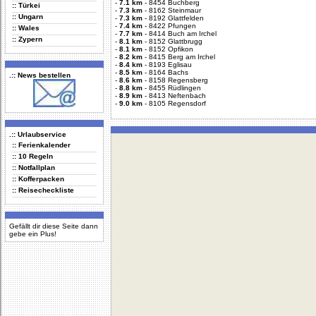
-
7.1 km
-
8454 Buchberg
:: Türkei
-
7.3 km
-
8162 Steinmaur
:: Ungarn
-
7.3 km
-
8192 Glattfelden
-
7.4 km
-
8422 Pfungen
:: Wales
-
7.7 km
-
8414 Buch am Irchel
:: Zypern
-
8.1 km
-
8152 Glattbrugg
-
8.1 km
-
8152 Opfikon
-
8.2 km
-
8415 Berg am Irchel
-
8.4 km
-
8193 Eglisau
-
8.5 km
-
8164 Bachs
.:: News bestellen
-
8.6 km
-
8158 Regensberg
-
8.8 km
-
8455 Rüdlingen
-
8.9 km
-
8413 Neftenbach
-
9.0 km
-
8105 Regensdorf
.:: Urlaubservice
:: Ferienkalender
:: 10 Regeln
:: Notfallplan
:: Kofferpacken
:: Reisecheckliste
Gefällt dir diese Seite dann
gebe ein Plus!