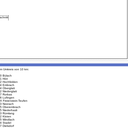
 im Umkreis von 10 km:
0 Bülach
1 Höri
2 Hochfelden
4 Embrach
4 Oberglatt
2 Niederglatt
7 Rorbas
6 Lufingen
X Freienstein-Teufen
3 Neerach
5 Oberembrach
5 Niederhasli
3 Rümlang
2 Kloten
5 Windlach
4 Stadel
7 Dielsdorf