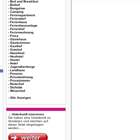
-
Bed and Breakfast
-
Biohof
-
Bungalow
-
Camping
-
Ferienapartment
-
Feriendorf
-
Ferienhaus
-
Ferienhausanlage
-
Ferienhof
-
Ferienwohnung
-
Finca
-
Gästehaus
-
Gästezimmer
-
Gasthof
-
Gutshof
-
Hausboot
-
Heuhotel
-
Hostel
-
Hotel
-
Jugendherberge
-
Landhaus
-
Pension
-
Privatwohnung
-
Privatzimmer
-
Reiterhof
-
Skihütte
-
Winzerhof
-
Alle Anzeigen
.:: Unterkunft inserieren
Sie haben eine Unterkunft zu
Vermieten und möchten auf
dieser Seite eingetragen
werden......