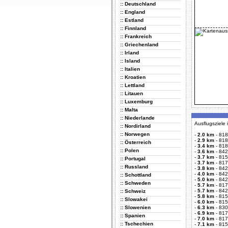
:: Deutschland
:: England
:: Estland
:: Finnland
:: Frankreich
:: Griechenland
:: Irland
:: Island
:: Italien
:: Kroatien
:: Lettland
:: Litauen
:: Luxemburg
:: Malta
:: Niederlande
Ausflugsziele
:: Nordirland
:: Norwegen
-
2.0 km
-
818
-
2.9 km
-
818
:: Österreich
-
3.4 km
-
818
:: Polen
-
3.6 km
-
842
-
3.7 km
-
815
:: Portugal
-
3.7 km
-
817
:: Russland
-
3.8 km
-
842
-
4.0 km
-
842
:: Schottland
-
5.0 km
-
842
:: Schweden
-
5.7 km
-
817
-
5.7 km
-
842
:: Schweiz
-
5.8 km
-
815
:: Slowakei
-
6.0 km
-
815
:: Slowenien
-
6.3 km
-
830
-
6.9 km
-
817
:: Spanien
-
7.0 km
-
817
:: Tschechien
-
7.1 km
-
815