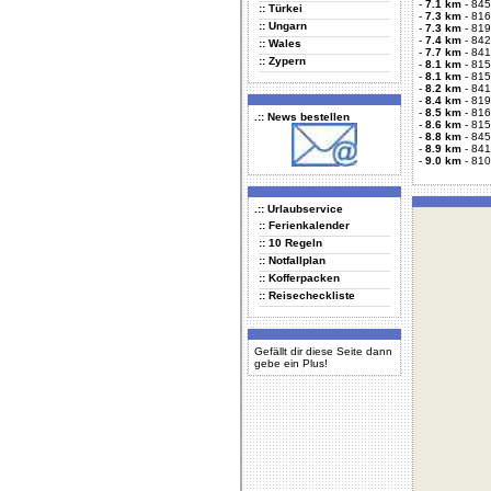
-
7.1 km
-
845
:: Türkei
-
7.3 km
-
816
:: Ungarn
-
7.3 km
-
819
-
7.4 km
-
842
:: Wales
-
7.7 km
-
841
:: Zypern
-
8.1 km
-
815
-
8.1 km
-
815
-
8.2 km
-
841
-
8.4 km
-
819
-
8.5 km
-
816
.:: News bestellen
-
8.6 km
-
815
-
8.8 km
-
845
-
8.9 km
-
841
-
9.0 km
-
810
.:: Urlaubservice
:: Ferienkalender
:: 10 Regeln
:: Notfallplan
:: Kofferpacken
:: Reisecheckliste
Gefällt dir diese Seite dann
gebe ein Plus!