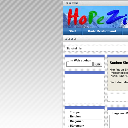
Start
Karte Deutschland
Sie sind hier:
.:: Im Web suchen
Suchen Sie
Hier finden S
Preiskategori
Inseln, über 
Sie haben die
.:: Europa
.:: Lage von
:: Belgien
:: Bulgarien
:: Dänemark