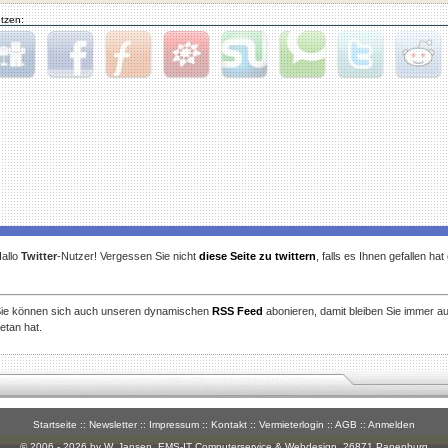
tzen:
gg
Facebook
Furl
StudiVZ
StumbleUpon
Technorati
Twitter
Reddit
allo
Twitter
-Nutzer! Vergessen Sie nicht
diese Seite zu twittern
, falls es Ihnen gefallen ha
ie können sich auch unseren dynamischen
RSS Feed
abonieren, damit bleiben Sie immer a
etan hat.
Startseite
::
Newsletter
::
Impressum
::
Kontakt
::
Vermieterlogin
::
AGB
::
Anmelden
© 2006 - 2026 by W. Jansen,
EMS-IT Computerservice & Webdesign
, 26871 Papenburg