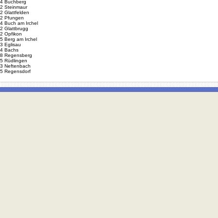
4 Buchberg
2 Steinmaur
2 Glattfelden
2 Pfungen
4 Buch am Irchel
2 Glattbrugg
2 Opfikon
5 Berg am Irchel
3 Eglisau
4 Bachs
8 Regensberg
5 Rüdlingen
3 Neftenbach
5 Regensdorf