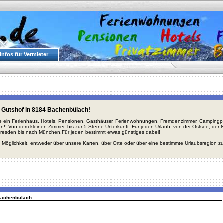
Infos für Vermieter
 Gutshof in 8184 Bachenbülach!
ie ein Ferienhaus, Hotels, Pensionen, Gasthäuser, Ferienwohnungen, Fremdenzimmer, Campingplä
en!! Von dem kleinen Zimmer, bis zur 5 Sterne Unterkunft. Für jeden Urlaub, von der Ostsee, de
Dresden bis nach München.Für jeden bestimmt etwas günstiges dabei!
 Möglichkeit, entweder über unsere Karten, über Orte oder über eine bestimmte Urlaubsregion z
 Bachenbülach