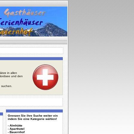
tze in allen
r Nordsee und den
u suchen.
Grenzen Sie ihre Suche weiter ein
indem Sie eine Kategorie wählen!
-
Almhütte
-
Aparthotel
-
Bauernhof