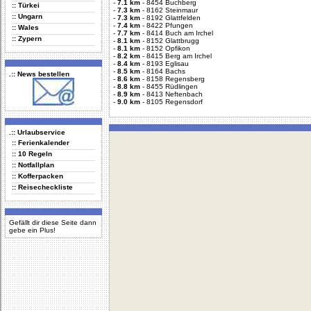
-
7.1 km
-
8454 Buchberg
:: Türkei
-
7.3 km
-
8162 Steinmaur
:: Ungarn
-
7.3 km
-
8192 Glattfelden
-
7.4 km
-
8422 Pfungen
:: Wales
-
7.7 km
-
8414 Buch am Irchel
:: Zypern
-
8.1 km
-
8152 Glattbrugg
-
8.1 km
-
8152 Opfikon
-
8.2 km
-
8415 Berg am Irchel
-
8.4 km
-
8193 Eglisau
-
8.5 km
-
8164 Bachs
.:: News bestellen
-
8.6 km
-
8158 Regensberg
-
8.8 km
-
8455 Rüdlingen
-
8.9 km
-
8413 Neftenbach
-
9.0 km
-
8105 Regensdorf
.:: Urlaubservice
:: Ferienkalender
:: 10 Regeln
:: Notfallplan
:: Kofferpacken
:: Reisecheckliste
Gefällt dir diese Seite dann
gebe ein Plus!