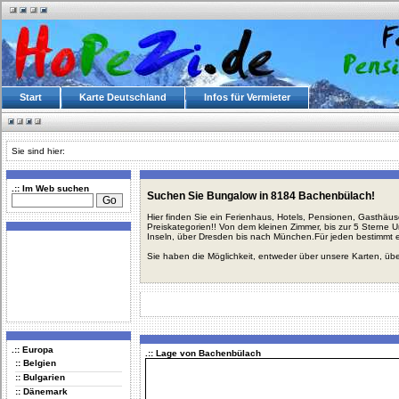
Start
Karte Deutschland
Infos für Vermieter
Sie sind hier:
.:: Im Web suchen
Suchen Sie Bungalow in 8184 Bachenbülach!
Hier finden Sie ein Ferienhaus, Hotels, Pensionen, Gasthäu
Preiskategorien!! Von dem kleinen Zimmer, bis zur 5 Sterne 
Inseln, über Dresden bis nach München.Für jeden bestimmt 
Sie haben die Möglichkeit, entweder über unsere Karten, üb
.:: Europa
.:: Lage von Bachenbülach
:: Belgien
:: Bulgarien
:: Dänemark