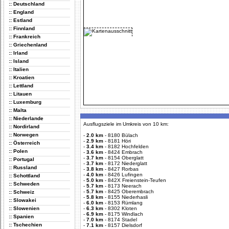
:: Deutschland
:: England
:: Estland
:: Finnland
:: Frankreich
:: Griechenland
:: Irland
:: Island
:: Italien
:: Kroatien
:: Lettland
:: Litauen
:: Luxemburg
:: Malta
:: Niederlande
Ausflugsziele im Umkreis von 10 km:
:: Nordirland
:: Norwegen
-
2.0 km
-
8180 Bülach
-
2.9 km
-
8181 Höri
:: Österreich
-
3.4 km
-
8182 Hochfelden
:: Polen
-
3.6 km
-
8424 Embrach
-
3.7 km
-
8154 Oberglatt
:: Portugal
-
3.7 km
-
8172 Niederglatt
:: Russland
-
3.8 km
-
8427 Rorbas
-
4.0 km
-
8426 Lufingen
:: Schottland
-
5.0 km
-
842X Freienstein-Teufen
:: Schweden
-
5.7 km
-
8173 Neerach
-
5.7 km
-
8425 Oberembrach
:: Schweiz
-
5.8 km
-
8155 Niederhasli
:: Slowakei
-
6.0 km
-
8153 Rümlang
:: Slowenien
-
6.3 km
-
8302 Kloten
-
6.9 km
-
8175 Windlach
:: Spanien
-
7.0 km
-
8174 Stadel
:: Tschechien
-
7.1 km
-
8157 Dielsdorf