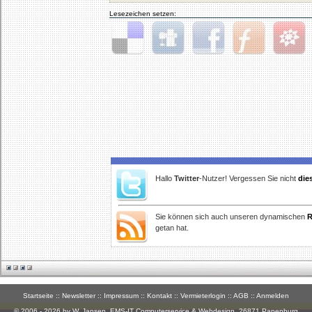
Lesezeichen setzen:
Delicious
Digg
Facebook
Furl
StudiVZ
Hallo
Twitter
-Nutzer! Vergessen Sie nicht
die
Sie können sich auch unseren dynamischen
R
getan hat.
Startseite
::
Newsletter
::
Impressum
::
Kontakt
::
Vermieterlogin
::
AGB
::
Anmelden
© 2006 - 2026 by W. Jansen,
EMS-IT Computerservice & Webdesign
, 26871 Papenburg