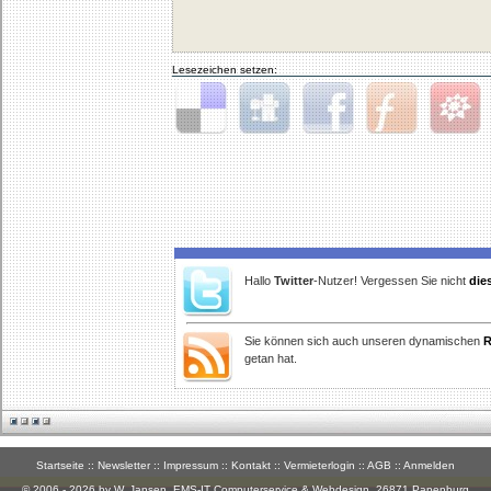
Lesezeichen setzen:
Delicious
Digg
Facebook
Furl
StudiVZ
Hallo
Twitter
-Nutzer! Vergessen Sie nicht
die
Sie können sich auch unseren dynamischen
R
getan hat.
Startseite
::
Newsletter
::
Impressum
::
Kontakt
::
Vermieterlogin
::
AGB
::
Anmelden
© 2006 - 2026 by W. Jansen,
EMS-IT Computerservice & Webdesign
, 26871 Papenburg