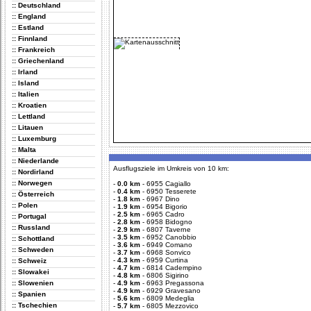
:: Deutschland
:: England
:: Estland
:: Finnland
:: Frankreich
:: Griechenland
:: Irland
:: Island
:: Italien
:: Kroatien
:: Lettland
:: Litauen
:: Luxemburg
:: Malta
:: Niederlande
Ausflugsziele im Umkreis von 10 km:
:: Nordirland
:: Norwegen
-
0.0 km
-
6955 Cagiallo
-
0.4 km
-
6950 Tesserete
:: Österreich
-
1.8 km
-
6967 Dino
:: Polen
-
1.9 km
-
6954 Bigorio
-
2.5 km
-
6965 Cadro
:: Portugal
-
2.8 km
-
6958 Bidogno
:: Russland
-
2.9 km
-
6807 Taverne
-
3.5 km
-
6952 Canobbio
:: Schottland
-
3.6 km
-
6949 Comano
:: Schweden
-
3.7 km
-
6968 Sonvico
-
4.3 km
-
6959 Curtina
:: Schweiz
-
4.7 km
-
6814 Cadempino
:: Slowakei
-
4.8 km
-
6806 Sigirino
:: Slowenien
-
4.9 km
-
6963 Pregassona
-
4.9 km
-
6929 Gravesano
:: Spanien
-
5.6 km
-
6809 Medeglia
:: Tschechien
-
5.7 km
-
6805 Mezzovico