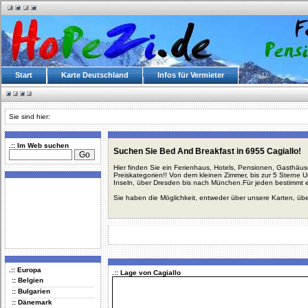
Start
Karte Deutschland
Infos für Vermieter
Sie sind hier:
.:: Im Web suchen
Suchen Sie Bed And Breakfast in 6955 Cagiallo!
Hier finden Sie ein Ferienhaus, Hotels, Pensionen, Gasthäu
Preiskategorien!! Von dem kleinen Zimmer, bis zur 5 Sterne 
Inseln, über Dresden bis nach München.Für jeden bestimmt 
Sie haben die Möglichkeit, entweder über unsere Karten, üb
.:: Europa
.:: Lage von Cagiallo
:: Belgien
:: Bulgarien
:: Dänemark