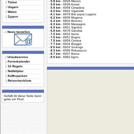
-
5.8 km
-
6928 Manno
:: Türkei
-
5.8 km
-
6939 Arosio
:: Ungarn
-
5.9 km
-
6959 Cimadera
-
6.0 km
-
6962 Viganello
:: Wales
-
6.1 km
-
6979 Brè sopra Lugano
:: Zypern
-
6.2 km
-
6939 Mugena
-
6.3 km
-
6804 Bironico
-
6.3 km
-
6900 Massagno
-
6.5 km
-
6951 Signôra
-
6.8 km
-
6978 Gandria
.:: News bestellen
-
7.2 km
-
6810 Isone
-
7.5 km
-
6951 Bogno
-
7.5 km
-
6959 Certara
-
7.7 km
-
6934 Bioggio
-
8.0 km
-
6924 Sorengo
-
8.3 km
-
6599 Robasacco
-
8.7 km
-
6937 Breno
.:: Urlaubservice
-
8.9 km
-
6982 Agno
:: Ferienkalender
:: 10 Regeln
:: Notfallplan
:: Kofferpacken
:: Reisecheckliste
Gefällt dir diese Seite dann
gebe ein Plus!