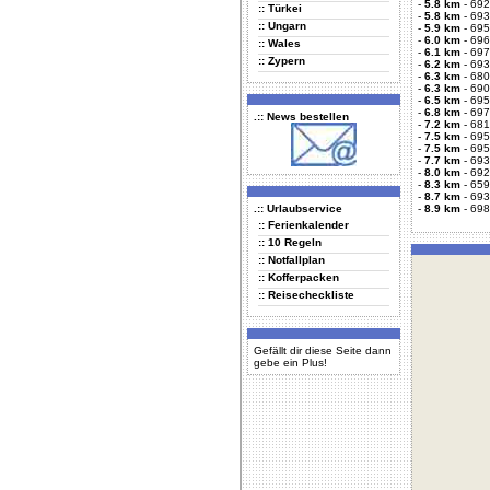
-
5.8 km
-
692
:: Türkei
-
5.8 km
-
693
:: Ungarn
-
5.9 km
-
695
-
6.0 km
-
696
:: Wales
-
6.1 km
-
697
:: Zypern
-
6.2 km
-
693
-
6.3 km
-
680
-
6.3 km
-
690
-
6.5 km
-
695
-
6.8 km
-
697
.:: News bestellen
-
7.2 km
-
681
-
7.5 km
-
695
-
7.5 km
-
695
-
7.7 km
-
693
-
8.0 km
-
692
-
8.3 km
-
659
-
8.7 km
-
693
.:: Urlaubservice
-
8.9 km
-
698
:: Ferienkalender
:: 10 Regeln
:: Notfallplan
:: Kofferpacken
:: Reisecheckliste
Gefällt dir diese Seite dann
gebe ein Plus!