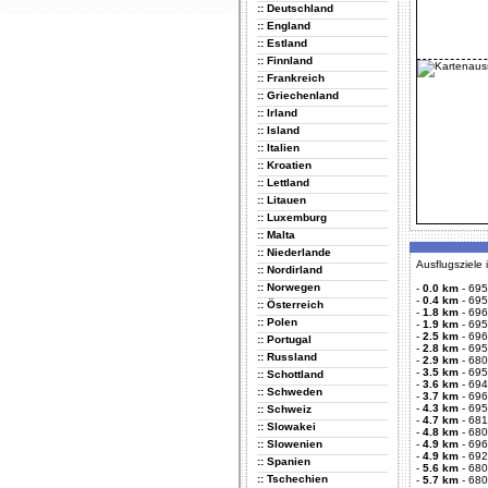
:: Deutschland
:: England
:: Estland
:: Finnland
:: Frankreich
:: Griechenland
:: Irland
:: Island
:: Italien
:: Kroatien
:: Lettland
:: Litauen
:: Luxemburg
:: Malta
:: Niederlande
Ausflugsziele
:: Nordirland
:: Norwegen
-
0.0 km
-
695
-
0.4 km
-
695
:: Österreich
-
1.8 km
-
696
:: Polen
-
1.9 km
-
695
-
2.5 km
-
696
:: Portugal
-
2.8 km
-
695
:: Russland
-
2.9 km
-
680
-
3.5 km
-
695
:: Schottland
-
3.6 km
-
694
:: Schweden
-
3.7 km
-
696
-
4.3 km
-
695
:: Schweiz
-
4.7 km
-
681
:: Slowakei
-
4.8 km
-
680
:: Slowenien
-
4.9 km
-
696
-
4.9 km
-
692
:: Spanien
-
5.6 km
-
680
:: Tschechien
-
5.7 km
-
680