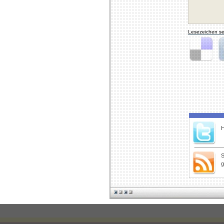
Lesezeichen se
Delicious
Di
H
S
g