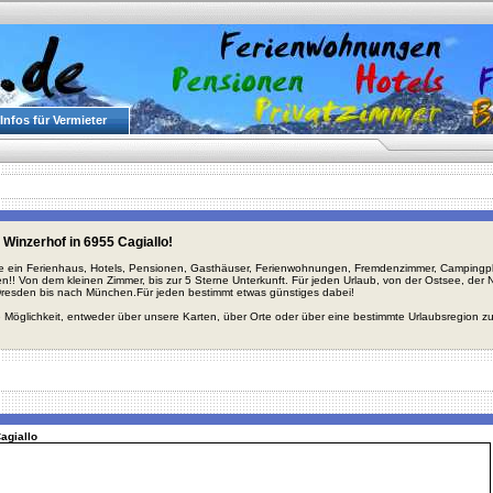
Infos für Vermieter
Winzerhof in 6955 Cagiallo!
ie ein Ferienhaus, Hotels, Pensionen, Gasthäuser, Ferienwohnungen, Fremdenzimmer, Campingplä
en!! Von dem kleinen Zimmer, bis zur 5 Sterne Unterkunft. Für jeden Urlaub, von der Ostsee, de
Dresden bis nach München.Für jeden bestimmt etwas günstiges dabei!
 Möglichkeit, entweder über unsere Karten, über Orte oder über eine bestimmte Urlaubsregion z
Cagiallo