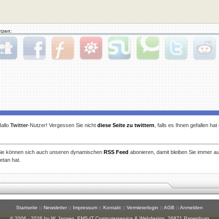
tzen:
gg
Facebook
Furl
StudiVZ
StumbleUpon
Technorati
Twitter
Reddit
allo
Twitter
-Nutzer! Vergessen Sie nicht
diese Seite zu twittern
, falls es Ihnen gefallen ha
ie können sich auch unseren dynamischen
RSS Feed
abonieren, damit bleiben Sie immer a
etan hat.
Startseite
::
Newsletter
::
Impressum
::
Kontakt
::
Vermieterlogin
::
AGB
::
Anmelden
© 2006 - 2026 by W. Jansen,
EMS-IT Computerservice & Webdesign
, 26871 Papenburg