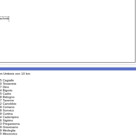
 im Umkreis von 10 km:
5 Cagiallo
0 Tesserete
7 Dino
4 Bigorio
5 Cadro
8 Bidogno
7 Taverne
2 Canobbio
9 Comano
8 Sonvico
9 Curtina
4 Cadempino
6 Sigirino
3 Pregassona
9 Gravesano
9 Medeglia
5 Mezzovico