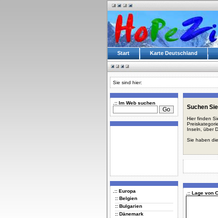
Start
Karte Deutschland
Sie sind hier:
.:: Im Web suchen
Suchen Sie 
Hier finden S
Preiskategori
Inseln, über 
Sie haben die
.:: Europa
.:: Lage von 
:: Belgien
:: Bulgarien
:: Dänemark