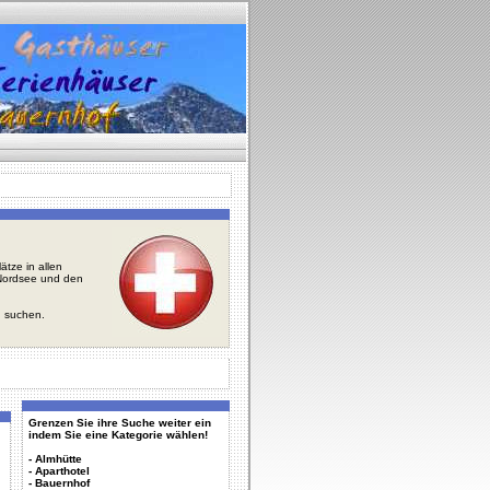
tze in allen
r Nordsee und den
u suchen.
Grenzen Sie ihre Suche weiter ein
indem Sie eine Kategorie wählen!
-
Almhütte
-
Aparthotel
-
Bauernhof