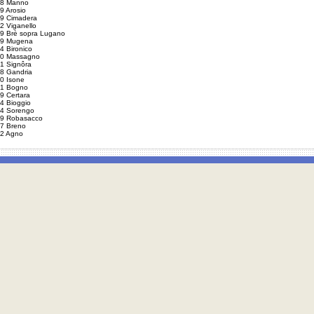
8 Manno
9 Arosio
9 Cimadera
2 Viganello
9 Brè sopra Lugano
9 Mugena
4 Bironico
0 Massagno
1 Signôra
8 Gandria
0 Isone
1 Bogno
9 Certara
4 Bioggio
4 Sorengo
9 Robasacco
7 Breno
2 Agno