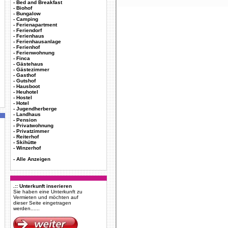
-
Bed and Breakfast
-
Biohof
-
Bungalow
-
Camping
-
Ferienapartment
-
Feriendorf
-
Ferienhaus
-
Ferienhausanlage
-
Ferienhof
-
Ferienwohnung
-
Finca
-
Gästehaus
-
Gästezimmer
-
Gasthof
-
Gutshof
-
Hausboot
-
Heuhotel
-
Hostel
-
Hotel
-
Jugendherberge
-
Landhaus
-
Pension
-
Privatwohnung
-
Privatzimmer
-
Reiterhof
-
Skihütte
-
Winzerhof
-
Alle Anzeigen
.:: Unterkunft inserieren
Sie haben eine Unterkunft zu
Vermieten und möchten auf
dieser Seite eingetragen
werden......