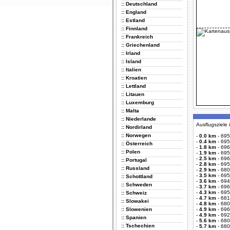
:: Deutschland
:: England
:: Estland
:: Finnland
:: Frankreich
:: Griechenland
:: Irland
:: Island
:: Italien
:: Kroatien
:: Lettland
:: Litauen
:: Luxemburg
:: Malta
:: Niederlande
Ausflugsziele
:: Nordirland
:: Norwegen
-
0.0 km
-
695
-
0.4 km
-
695
:: Österreich
-
1.8 km
-
696
:: Polen
-
1.9 km
-
695
-
2.5 km
-
696
:: Portugal
-
2.8 km
-
695
:: Russland
-
2.9 km
-
680
-
3.5 km
-
695
:: Schottland
-
3.6 km
-
694
:: Schweden
-
3.7 km
-
696
-
4.3 km
-
695
:: Schweiz
-
4.7 km
-
681
:: Slowakei
-
4.8 km
-
680
:: Slowenien
-
4.9 km
-
696
-
4.9 km
-
692
:: Spanien
-
5.6 km
-
680
:: Tschechien
-
5.7 km
-
680