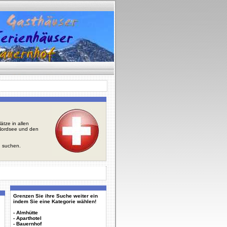
tze in allen
r Nordsee und den
u suchen.
Grenzen Sie ihre Suche weiter ein
indem Sie eine Kategorie wählen!
-
Almhütte
-
Aparthotel
-
Bauernhof