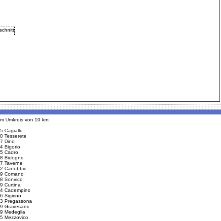
 im Umkreis von 10 km:
5 Cagiallo
0 Tesserete
7 Dino
4 Bigorio
5 Cadro
8 Bidogno
7 Taverne
2 Canobbio
9 Comano
8 Sonvico
9 Curtina
4 Cadempino
6 Sigirino
3 Pregassona
9 Gravesano
9 Medeglia
5 Mezzovico