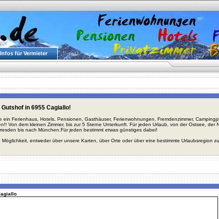
Infos für Vermieter
Gutshof in 6955 Cagiallo!
ie ein Ferienhaus, Hotels, Pensionen, Gasthäuser, Ferienwohnungen, Fremdenzimmer, Campingplä
en!! Von dem kleinen Zimmer, bis zur 5 Sterne Unterkunft. Für jeden Urlaub, von der Ostsee, de
Dresden bis nach München.Für jeden bestimmt etwas günstiges dabei!
 Möglichkeit, entweder über unsere Karten, über Orte oder über eine bestimmte Urlaubsregion z
Cagiallo