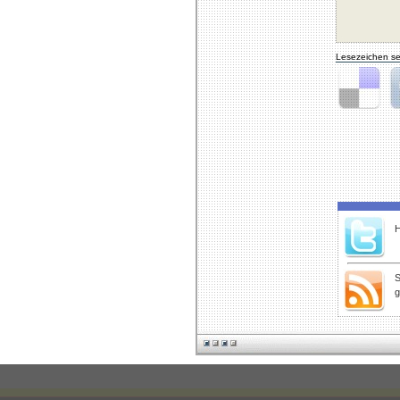
Lesezeichen se
Delicious
Di
H
S
g