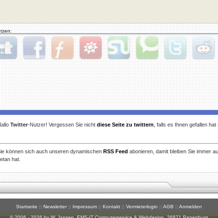
tzen:
gg
Facebook
Furl
StudiVZ
StumbleUpon
Technorati
Twitter
Reddit
allo
Twitter
-Nutzer! Vergessen Sie nicht
diese Seite zu twittern
, falls es Ihnen gefallen ha
ie können sich auch unseren dynamischen
RSS Feed
abonieren, damit bleiben Sie immer a
etan hat.
Startseite
::
Newsletter
::
Impressum
::
Kontakt
::
Vermieterlogin
::
AGB
::
Anmelden
© 2006 - 2026 by W. Jansen,
EMS-IT Computerservice & Webdesign
, 26871 Papenburg