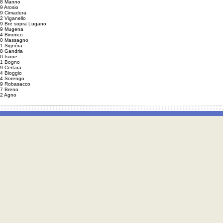
8 Manno
9 Arosio
9 Cimadera
2 Viganello
9 Brè sopra Lugano
9 Mugena
4 Bironico
0 Massagno
1 Signôra
8 Gandria
0 Isone
1 Bogno
9 Certara
4 Bioggio
4 Sorengo
9 Robasacco
7 Breno
2 Agno