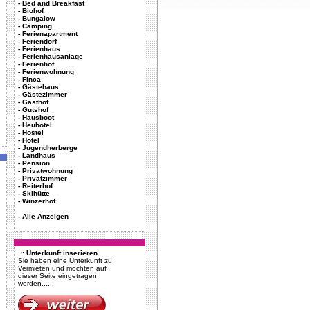
-
Bed and Breakfast
-
Biohof
-
Bungalow
-
Camping
-
Ferienapartment
-
Feriendorf
-
Ferienhaus
-
Ferienhausanlage
-
Ferienhof
-
Ferienwohnung
-
Finca
-
Gästehaus
-
Gästezimmer
-
Gasthof
-
Gutshof
-
Hausboot
-
Heuhotel
-
Hostel
-
Hotel
-
Jugendherberge
-
Landhaus
-
Pension
-
Privatwohnung
-
Privatzimmer
-
Reiterhof
-
Skihütte
-
Winzerhof
-
Alle Anzeigen
.:: Unterkunft inserieren
Sie haben eine Unterkunft zu
Vermieten und möchten auf
dieser Seite eingetragen
werden......