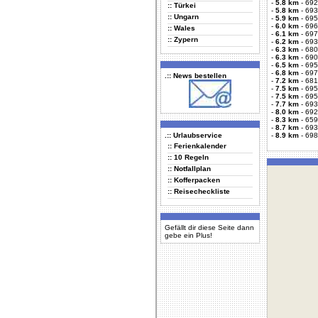
-
5.8 km
-
692
:: Türkei
-
5.8 km
-
693
:: Ungarn
-
5.9 km
-
695
-
6.0 km
-
696
:: Wales
-
6.1 km
-
697
:: Zypern
-
6.2 km
-
693
-
6.3 km
-
680
-
6.3 km
-
690
-
6.5 km
-
695
-
6.8 km
-
697
.:: News bestellen
-
7.2 km
-
681
-
7.5 km
-
695
-
7.5 km
-
695
-
7.7 km
-
693
-
8.0 km
-
692
-
8.3 km
-
659
-
8.7 km
-
693
.:: Urlaubservice
-
8.9 km
-
698
:: Ferienkalender
:: 10 Regeln
:: Notfallplan
:: Kofferpacken
:: Reisecheckliste
Gefällt dir diese Seite dann
gebe ein Plus!