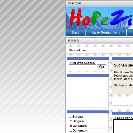
Start
Karte Deutschland
Sie sind hier:
.:: Im Web suchen
Suchen Sie 
Hier finden S
Preiskategori
Inseln, über 
Sie haben die
.:: Europa
.:: Lage von 
:: Belgien
:: Bulgarien
:: Dänemark