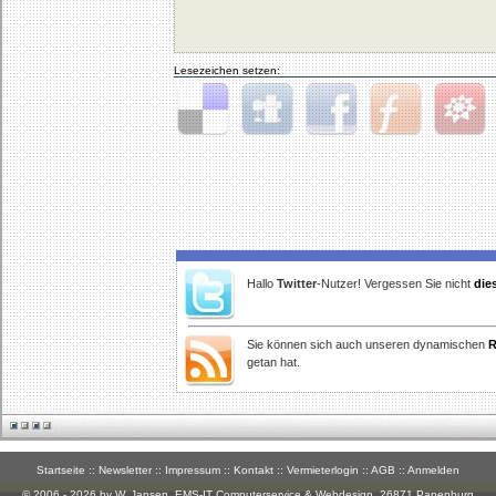
Lesezeichen setzen:
Delicious
Digg
Facebook
Furl
StudiVZ
Hallo
Twitter
-Nutzer! Vergessen Sie nicht
die
Sie können sich auch unseren dynamischen
R
getan hat.
Startseite
::
Newsletter
::
Impressum
::
Kontakt
::
Vermieterlogin
::
AGB
::
Anmelden
© 2006 - 2026 by W. Jansen,
EMS-IT Computerservice & Webdesign
, 26871 Papenburg