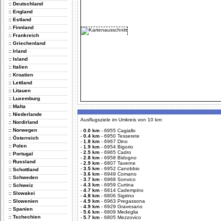
:: Deutschland
:: England
:: Estland
:: Finnland
:: Frankreich
:: Griechenland
:: Irland
:: Island
:: Italien
:: Kroatien
:: Lettland
:: Litauen
:: Luxemburg
:: Malta
:: Niederlande
Ausflugsziele im Umkreis von 10 km:
:: Nordirland
:: Norwegen
-
0.0 km
-
6955 Cagiallo
-
0.4 km
-
6950 Tesserete
:: Österreich
-
1.8 km
-
6967 Dino
:: Polen
-
1.9 km
-
6954 Bigorio
-
2.5 km
-
6965 Cadro
:: Portugal
-
2.8 km
-
6958 Bidogno
:: Russland
-
2.9 km
-
6807 Taverne
-
3.5 km
-
6952 Canobbio
:: Schottland
-
3.6 km
-
6949 Comano
:: Schweden
-
3.7 km
-
6968 Sonvico
-
4.3 km
-
6959 Curtina
:: Schweiz
-
4.7 km
-
6814 Cadempino
:: Slowakei
-
4.8 km
-
6806 Sigirino
:: Slowenien
-
4.9 km
-
6963 Pregassona
-
4.9 km
-
6929 Gravesano
:: Spanien
-
5.6 km
-
6809 Medeglia
:: Tschechien
-
5.7 km
-
6805 Mezzovico