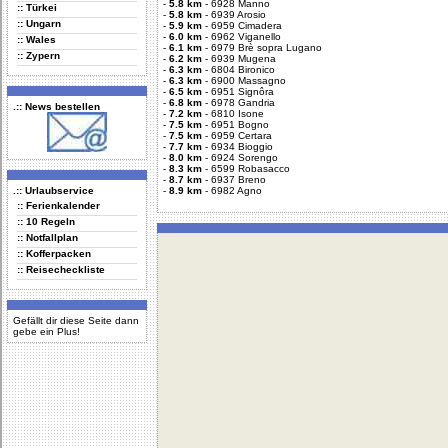
-
5.8 km
-
6928 Manno
:: Türkei
-
5.8 km
-
6939 Arosio
:: Ungarn
-
5.9 km
-
6959 Cimadera
-
6.0 km
-
6962 Viganello
:: Wales
-
6.1 km
-
6979 Brè sopra Lugano
:: Zypern
-
6.2 km
-
6939 Mugena
-
6.3 km
-
6804 Bironico
-
6.3 km
-
6900 Massagno
-
6.5 km
-
6951 Signôra
-
6.8 km
-
6978 Gandria
.:: News bestellen
-
7.2 km
-
6810 Isone
-
7.5 km
-
6951 Bogno
-
7.5 km
-
6959 Certara
-
7.7 km
-
6934 Bioggio
-
8.0 km
-
6924 Sorengo
-
8.3 km
-
6599 Robasacco
-
8.7 km
-
6937 Breno
.:: Urlaubservice
-
8.9 km
-
6982 Agno
:: Ferienkalender
:: 10 Regeln
:: Notfallplan
:: Kofferpacken
:: Reisecheckliste
Gefällt dir diese Seite dann
gebe ein Plus!